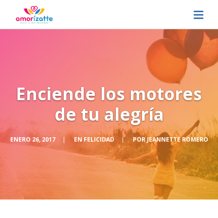
Enciende los motores
de tu alegría
ENERO 26, 2017
|
EN
FELICIDAD
|
POR
JEANNETTE ROMERO