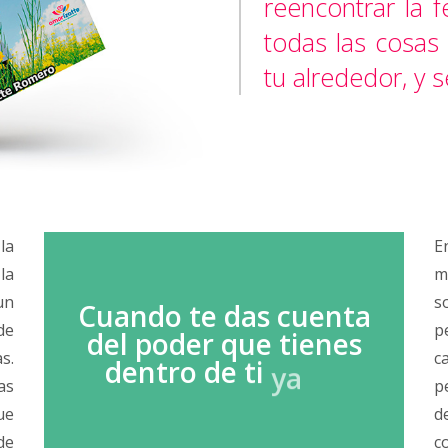
reencontrar la f
todas las cosas 
tu alrededor, y sé
la
E
la
m
 un
s
Cuando
te
das
cuenta
de
p
del
poder
que
tienes
s.
c
dentro
de
ti
ya
no
as
p
eres
una
víctima
del
ue
d
destino,
sino
de
c