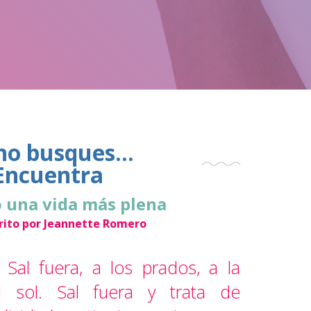
no busques...
Encuentra
 una vida más plena
crito por Jeannette Romero
 Sal fuera, a los prados, a la
l sol. Sal fuera y trata de