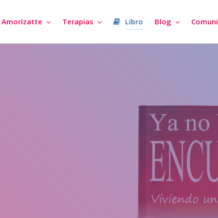
Amorízatte
Terapias
Libro
Blog
Comuni