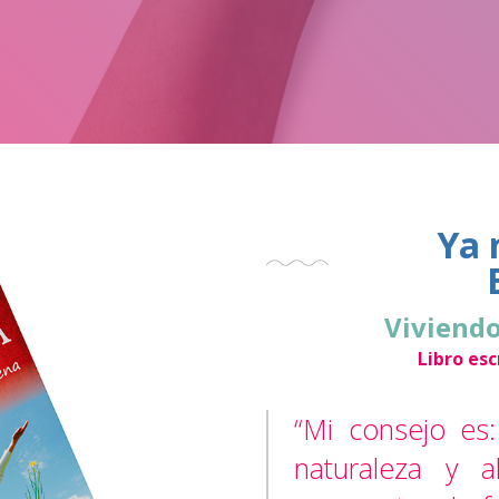
Ya 
Viviendo
Libro es
“Mi consejo es:
naturaleza y a