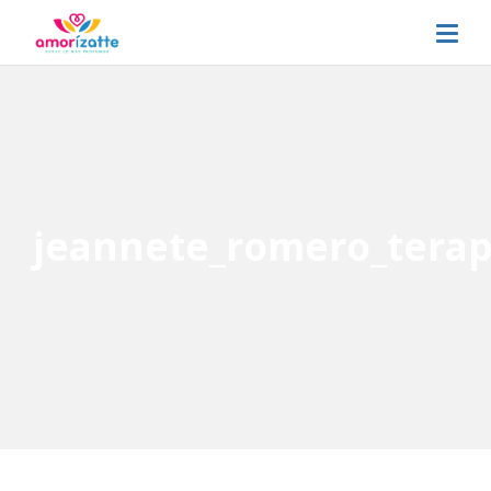
jeannete_romero_terap