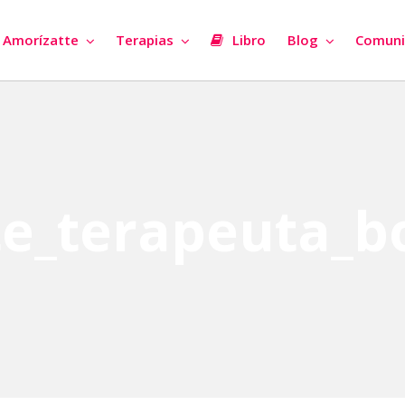
Amorízatte
Terapias
Libro
Blog
Comuni
te_terapeuta_b