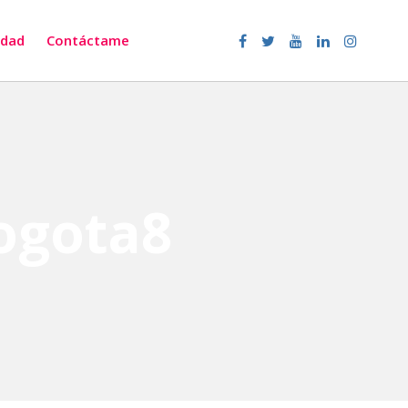
dad
Contáctame
ogota8