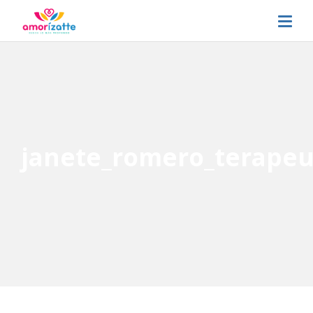
janete_romero_terapeu