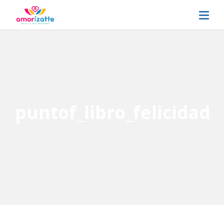
puntof_libro_felicidad